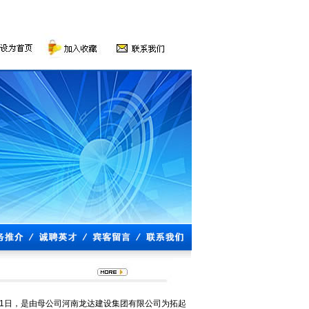
月11日，是由母公司河南龙达建设集团有限公司为拓起