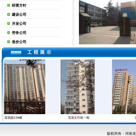
经营方针
建设公司
开发公司
劳务公司
造价公司
宜居燕园15#楼
宜居文竹苑一期
宜
版权所有：河南