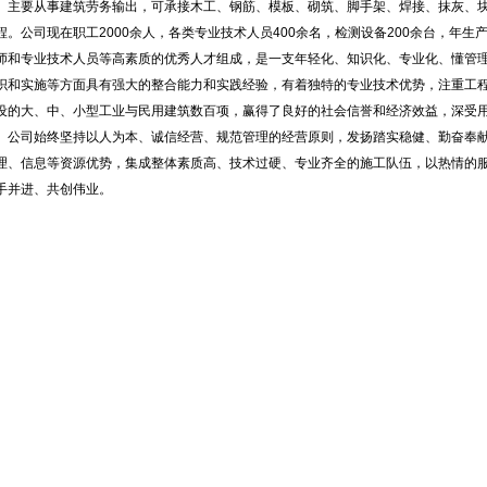
主要从事建筑劳务输出，可承接木工、钢筋、模板、砌筑、脚手架、焊接、抹灰、块
程。公司现在职工2000余人，各类专业技术人员400余名，检测设备200余台，年生
师和专业技术人员等高素质的优秀人才组成，是一支年轻化、知识化、专业化、懂管
织和实施等方面具有强大的整合能力和实践经验，有着独特的专业技术优势，注重工
设的大、中、小型工业与民用建筑数百项，赢得了良好的社会信誉和经济效益，深受
公司始终坚持以人为本、诚信经营、规范管理的经营原则，发扬踏实稳健、勤奋奉献
理、信息等资源优势，集成整体素质高、技术过硬、专业齐全的施工队伍，以热情的
手并进、共创伟业。