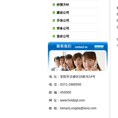
经营方针
建设公司
开发公司
劳务公司
造价公司
·地 址：安阳市文峰区邱家沟19号
·电 话：0372-2968595
·邮 编：455000
·网 址：
www.hnldjsjt.com
·邮 箱：henanLongda@sina.com