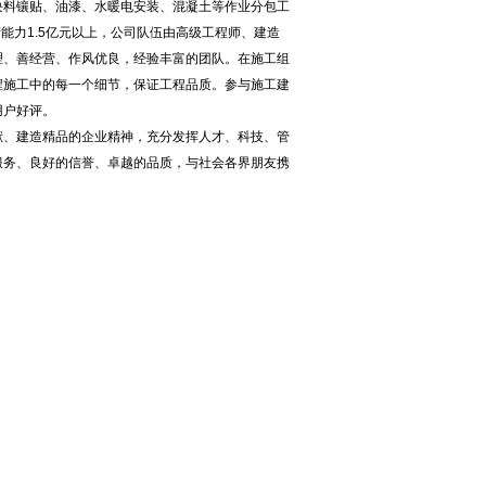
料镶贴、油漆、水暖电安装、混凝土等作业分包工
产能力1.5亿元以上，公司队伍由高级工程师、建造
理、善经营、作风优良，经验丰富的团队。在施工组
程施工中的每一个细节，保证工程品质。参与施工建
用户好评。
、建造精品的企业精神，充分发挥人才、科技、管
服务、良好的信誉、卓越的品质，与社会各界朋友携